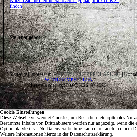
Nutzen Sie unseren interaktiven La­ge­plan, um zu uns zu
finden
Stellenangebot
Startseite | Impressum
| DATENSCHUTZERKLÄRUNG
| Kontak
WEITEREMPFEHLEN
Letzte Änderung: 30.07.2026 | © 2026
Cookie-Einstellungen
Diese Webseite verwendet Cookies, um Besuchern ein optimales Nutzer
Bestimmte Inhalte von Drittanbietern werden nur angezeigt, wenn die 
Option aktiviert ist. Die Datenverarbeitung kann dann auch in einem Dr
Weitere Informationen hierzu in der Datenschutzerklärung.