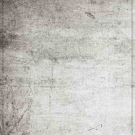
CIMG2039
300x200-images-stories-p1030103