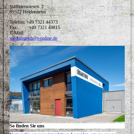
Stäffeleswiesen 2
89522 Heidenheim
Telefon: +49 7321 44373
Fax: +49 7321 49815
E-Mail:
suedanstrich@t-online.de
So finden Sie uns