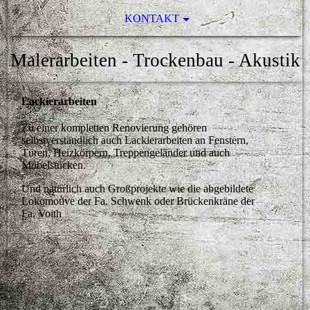
KONTAKT
Malerarbeiten - Trockenbau - Akustik
Lackierarbeiten
Zu einer kompletten Renovierung gehören
selbstverständlich auch Lackierarbeiten an Fenstern,
Türen, Heizkörpern, Treppengeländer und auch
Möbelstücken.
Und natürlich auch Großprojekte wie die abgebildete
Lokomotive der Fa. Schwenk oder Brückenkräne der
Fa. Voith