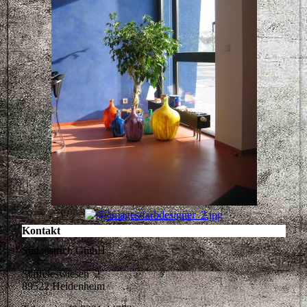
Kontakt
Südanstrich GmbH
Stäffeleswiesen 2
89522 Heidenheim