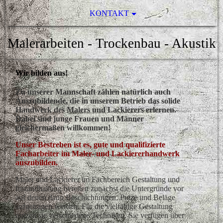
KONTAKT
Malerarbeiten - Trockenbau - Akustik
Wir bilden aus!
Zu unserer Mannschaft zählen natürlich auch
Auszubildende, die in unserem Betrieb das solide
Handwerk des Malers und Lackierers erlernen.
Dabei sind junge Frauen und Männer
gleichermaßen willkommen!
Unser Bestreben ist es, gute und qualifizierte
Facharbeiter im Maler- und Lackiererhandwerk
auszubilden.
Maler und Lackierer im Fachbereich Gestaltung und
Instandhaltung bereiten zunächst die Untergründe vor
auf denen dann Beschichtungen, Putze und Beläge
aufgetragen werden. Für die vielfältige Gestaltung
nutzen sie verschiedene Techniken. Sie verfügen über