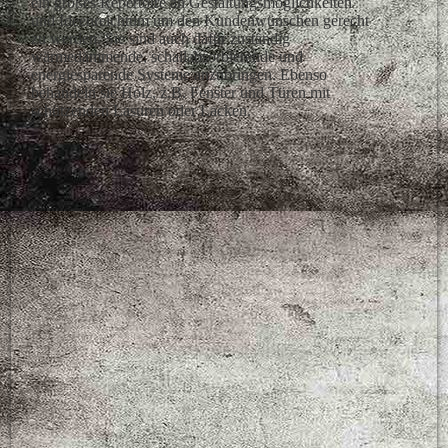
ein großes Repertoire an Gestaltungsmöglichkeiten
und Ideenreichtum um den Kundenwünschen gerecht
zu werden. Sie sind auch dafür zuständig
wärmedämmende, schallabsorbierende und
energiesparende Systeme anzubringen. Ebenso
behandeln sie Holz, z.B. Fenster und Türen mit
schützenden Lasuren oder Lacken.