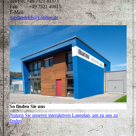
Telefon: +49 7321 44373
Fax: +49 7321 49815
E-Mail:
suedanstrich@t-online.de
So finden Sie uns
Nutzen Sie unseren interaktiven La­ge­plan, um zu uns zu
finden