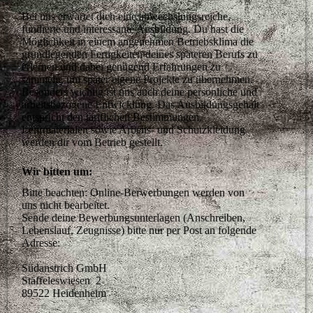
Bei uns erwartet dich eine abwechslungsreiche, 
fundierte und interessante Ausbildung. Du hast die 
Möglichkeit in einem angenehmen Betriebsklima die 
grundlegenden Fertigkeiten deines späteren Berufs zu 
erlernen und dabei genügend Erfahrungen zu 
sammeln, um später eigene Projekte zu übernehmen. 
Besonders wichtig ist uns auch deine persönliche und 
arbeitsbezogene Entwicklung. Das Ausbildungsgehalt 
entspricht den tariflichen Bestimmungen. 
Lehrmaterialen sowie Arbeits- und Schutzkleidung 
werden dir vom Betrieb gestellt.
Wir bitten um:
Bitte beachten: Online-Berwerbungen werden von 
uns nicht bearbeitet.

Sende deine Bewerbungsunterlagen (Anschreiben, 
Lebenslauf, Zeugnisse) bitte nur per Post an folgende 
Adresse:

Südanstrich GmbH    

Stäffeleswiesen  2 

89522 Heidenheim