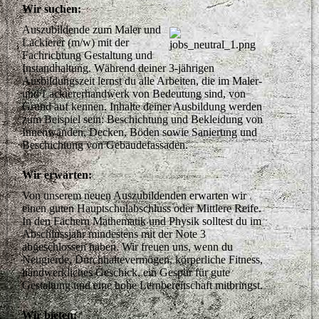
Wir suchen:
Auszubildende zum Maler und 
Lackierer (m/w) mit der 
Fachrichtung Gestaltung und 
Instandhaltung. Während deiner 3-jährigen 
Ausbildungszeit lernst du alle Arbeiten, die im Maler- 
und Lackiererhandwerk von Bedeutung sind, von 
Grund auf kennen. Inhalte deiner Ausbildung werden 
zum Beispiel sein: Beschichtung und Bekleidung von 
Innenwänden, Decken, Böden sowie Sanierung und 
Beschichtung von Gebäudefassaden.
Wir erwarten:
Von unserem neuen Auszubildenden erwarten wir 
einen guten Hauptschulabschluss oder Mittlere Reife. 
In den Fächern Mathematik und Physik solltest du im 
Abschlussjahr mindestens mit der Note 3 
abgeschlossen haben. Wir freuen uns, wenn du 
Neugierde, Durchhaltevermögen, körperliche Fitness, 
handwerkliches Geschick, ein Gespür für gute 
Gestaltung und eine hohe Lernbereitschaft mitbringst.
Wir bieten: