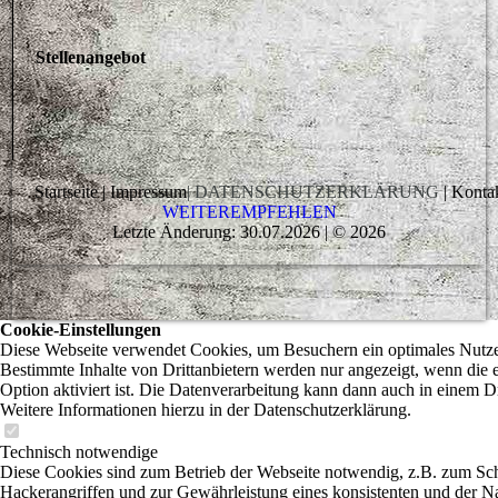
Stellenangebot
Startseite | Impressum
| DATENSCHUTZERKLÄRUNG
| Kontak
WEITEREMPFEHLEN
Letzte Änderung: 30.07.2026 | © 2026
Cookie-Einstellungen
Diese Webseite verwendet Cookies, um Besuchern ein optimales Nutzer
Bestimmte Inhalte von Drittanbietern werden nur angezeigt, wenn die 
Option aktiviert ist. Die Datenverarbeitung kann dann auch in einem Dr
Weitere Informationen hierzu in der Datenschutzerklärung.
Technisch notwendige
Diese Cookies sind zum Betrieb der Webseite notwendig, z.B. zum Sc
Hackerangriffen und zur Gewährleistung eines konsistenten und der N