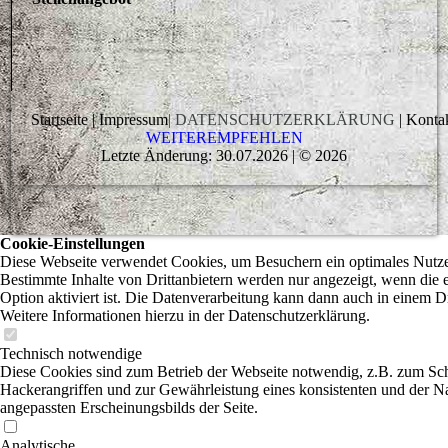
Startseite | Impressum
| DATENSCHUTZERKLÄRUNG
| Kontak
WEITEREMPFEHLEN
Letzte Änderung: 30.07.2026 | © 2026
Cookie-Einstellungen
Diese Webseite verwendet Cookies, um Besuchern ein optimales Nutzer
Bestimmte Inhalte von Drittanbietern werden nur angezeigt, wenn die 
Option aktiviert ist. Die Datenverarbeitung kann dann auch in einem Dr
Weitere Informationen hierzu in der Datenschutzerklärung.
Technisch notwendige
Diese Cookies sind zum Betrieb der Webseite notwendig, z.B. zum Sc
Hackerangriffen und zur Gewährleistung eines konsistenten und der N
angepassten Erscheinungsbilds der Seite.
Analytische