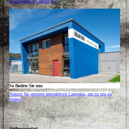
suedanstrich@t-online.de
So finden Sie uns
Nutzen Sie unseren interaktiven La­ge­plan, um zu uns zu
finden
Stellenangebot