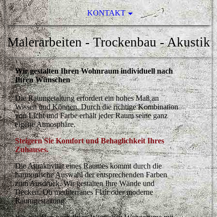
KONTAKT
Malerarbeiten - Trockenbau - Akustik
Wir gestalten Ihren Wohnraum individuell nach
Ihren Wünschen
Die Raumgetaltung erfordert ein hohes Maß an
Wissen und Können. Durch die richtige Kombination
von Licht und Farbe erhält jeder Raum seine ganz
eigene Atmosphäre.
Steigern Sie Komfort und Behaglichkeit Ihres
Zuhauses.
Die Attraktivität eines Raumes kommt durch die
harmonische Auswahl der entsprechenden Farben
zum Ausdruck. Wir gestalten Ihre Wände und
Decken. Ob mediterranes Flair oder moderne
Raumgestaltung.