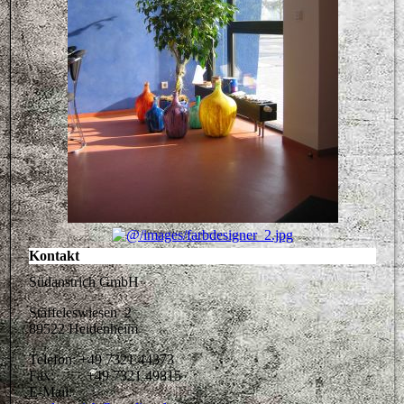
Kontakt
Südanstrich GmbH
Stäffeleswiesen 2
89522 Heidenheim
Telefon: +49 7321 44373
Fax: +49 7321 49815
E-Mail: